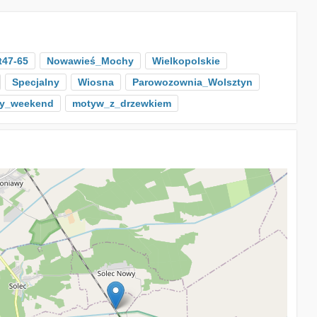
t47-65
Nowawieś_Mochy
Wielkopolskie
Specjalny
Wiosna
Parowozownia_Wolsztyn
y_weekend
motyw_z_drzewkiem