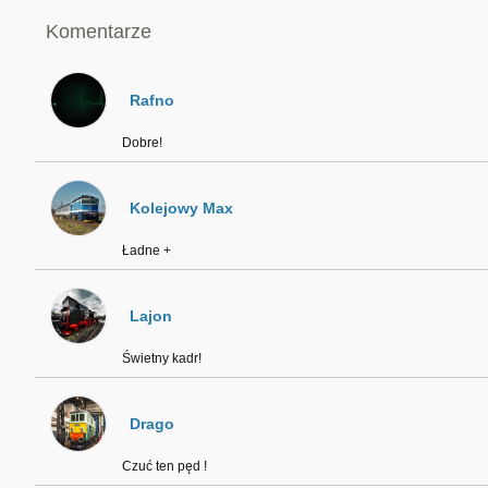
Komentarze
Rafno
Dobre!
Kolejowy Max
Ładne +
Lajon
Świetny kadr!
Drago
Czuć ten pęd !