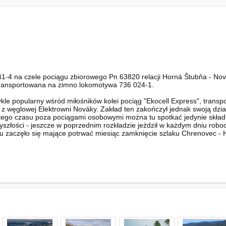
1-4 na czele pociągu zbiorowego Pn 63820 relacji Horná Štubňa - Nov
e transportowana na zimno lokomotywa 736 024-1.
kle popularny wśród miłośników kolei pociąg "Ekocell Express", trans
 z węglowej Elektrowni Nováky. Zakład ten zakończył jednak swoją dzi
 tego czasu poza pociągami osobowymi można tu spotkać jedynie skład ze
zyszłości - jeszcze w poprzednim rozkładzie jeździł w każdym dniu robo
ku zaczęło się mające potrwać miesiąc zamknięcie szlaku Chrenovec - 