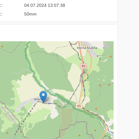
:
04.07.2024 13:07:38
:
50mm