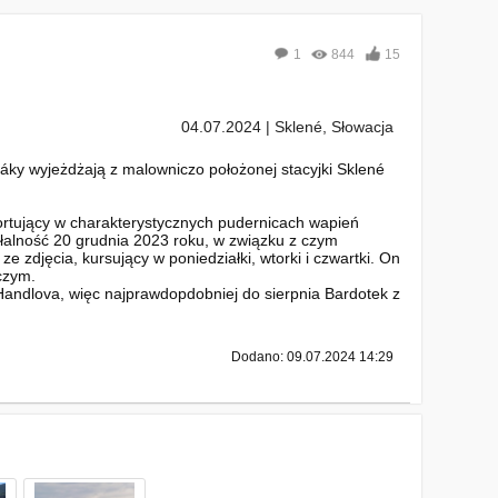
1
844
15
04.07.2024 | Sklené, Słowacja
áky wyjeżdżają z malowniczo położonej stacyjki Sklené
portujący w charakterystycznych pudernicach wapień
ałalność 20 grudnia 2023 roku, w związku z czym
 zdjęcia, kursujący w poniedziałki, wtorki i czwartki. On
czym.
Handlova, więc najprawdopdobniej do sierpnia Bardotek z
Dodano: 09.07.2024 14:29