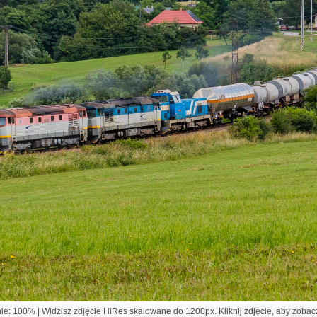
e: 100% | Widzisz zdjęcie HiRes skalowane do 1200px. Kliknij zdjęcie, aby zobacz