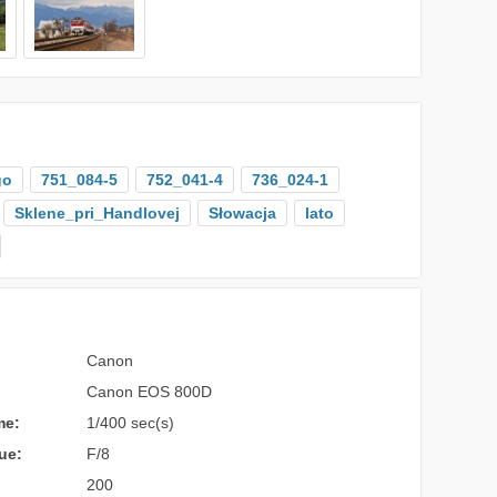
go
751_084-5
752_041-4
736_024-1
Sklene_pri_Handlovej
Słowacja
lato
Canon
Canon EOS 800D
me:
1/400 sec(s)
ue:
F/8
200