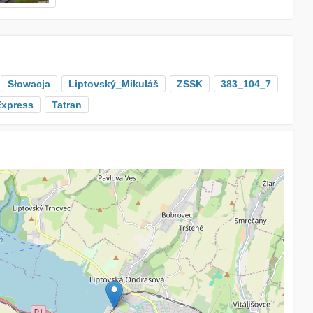
Słowacja
Liptovský_Mikuláš
ZSSK
383_104_7
Express
Tatran