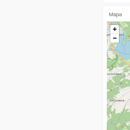
Mapa
+
−