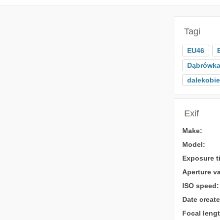
Tagi
EU46
Dąbrówk
dalekobi
Exif
Make:
Model:
Exposure t
Aperture va
ISO speed:
Date create
Focal lengt