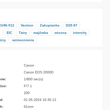
EU46-512
Vectron
Zakopianka
D29-97
a
EIC
Tatry
majówka
wiosna
intercity
eżny
wzmocnienie
Canon
Canon EOS 2000D
ime:
1/800 sec(s)
lue:
F/7.1
200
d:
01.05.2024 16:35:12
h:
61mm