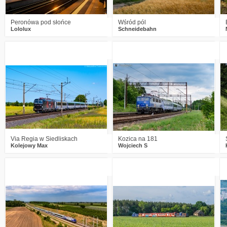
Peronówa pod słońce
Wśród pól
Lololux
Schneidebahn
0
186
9
0
194
13
Via Regia w Siedliskach
Kozica na 181
Kolejowy Max
Wojciech S
0
282
12
1
297
12