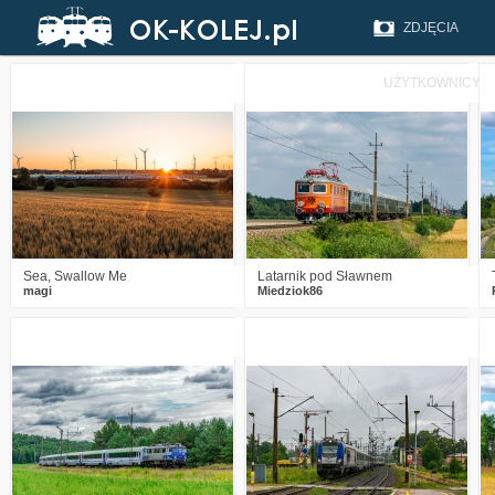
ZDJĘCIA
UŻYTKOWNICY
6
196
22
3
283
14
Sea, Swallow Me
Latarnik pod Sławnem
magi
Miedziok86
0
182
12
2
273
12