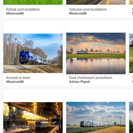
Rybak pod kształtem
Szkuner pod kształtami
Miedziok86
Miedziok86
0
176
8
6
405
29
Kossak w lesie
Nad chwilowym jeziorkiem
Miedziok86
Adrian Piątek
0
249
11
1
249
12