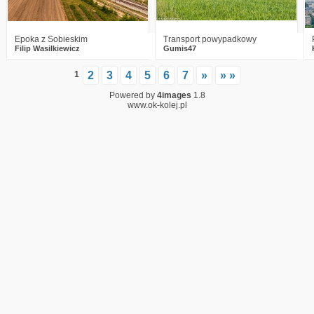
Epoka z Sobieskim
Transport powypadkowy
Filip Wasilkiewicz
Gumis47
1
2
3
4
5
6
7
»
» »
Powered by
4images
1.8
www.ok-kolej.pl