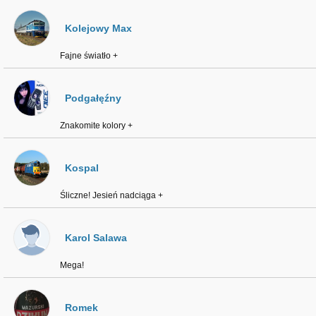
Kolejowy Max
Fajne światło +
Podgałęźny
Znakomite kolory +
Kospal
Śliczne! Jesień nadciąga +
Karol Salawa
Mega!
Romek