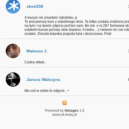
skoti258
A musze cie zmartwić rabotniku ;p
To jest pierszy kurs z sobotniego dnia. Ta fotka zostala zrobiona prze
na tym i na twoim zdjeciu jest ten sam. Bo lok. o nr.287 formowal s
ostatnim kursie jechaly obie dopiero. A niebo... z niebem nic nie rob
zostalo. Zreszta kiepska pogoda byla i deszczowa. Pzdr
Mateusz J.
Cudny skład...
Janusz Walczyna
Ma coś w sobie to zdjęcie.. +
Powered by
4images
1.8
www.ok-kolej.pl