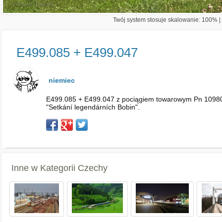
Twój system stosuje skalowanie: 100% | 
E499.085 + E499.047
niemiec
E499.085 + E499.047 z pociągiem towarowym Pn 10980 r
"Setkání legendárních Bobin".
Inne w Kategorii
Czechy