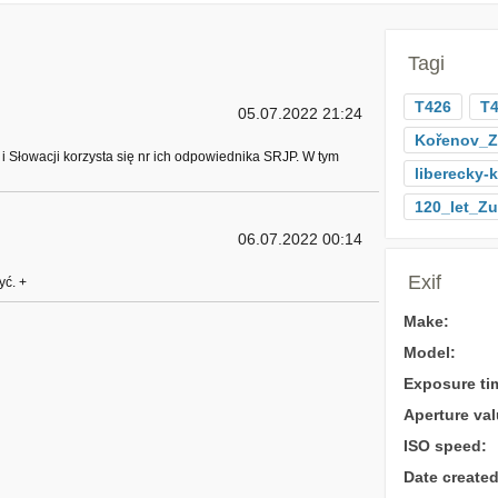
Tagi
T426
T4
05.07.2022 21:24
Kořenov_Z
i Słowacji korzysta się nr ich odpowiednika SRJP. W tym
liberecky-k
120_let_Z
06.07.2022 00:14
Exif
yć. +
Make:
Model:
Exposure ti
Aperture val
ISO speed:
Date created