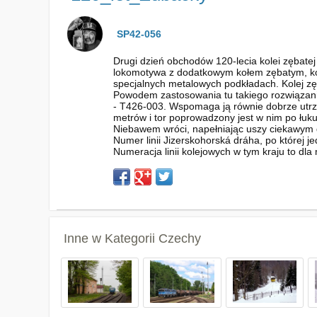
SP42-056
Drugi dzień obchodów 120-lecia kolei zębate
lokomotywa z dodatkowym kołem zębatym, kor
specjalnych metalowych podkładach. Kolej zęb
Powodem zastosowania tu takiego rozwiązania 
- T426-003. Wspomaga ją równie dobrze utrzy
metrów i tor poprowadzony jest w nim po łuku
Niebawem wróci, napełniając uszy ciekawym d
Numer linii Jizerskohorská dráha, po której j
Numeracja linii kolejowych w tym kraju to dla 
Inne w Kategorii
Czechy