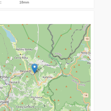
:
18mm