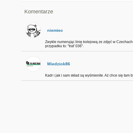
Komentarze
niemiec
Zwykle numerując linię kolejową ze zdjęć w Czechach 
przypadku to: "trat' 036".
Miedziok86
Kadr i jak i sam skład są wyśmienite. Aż chce się tam b