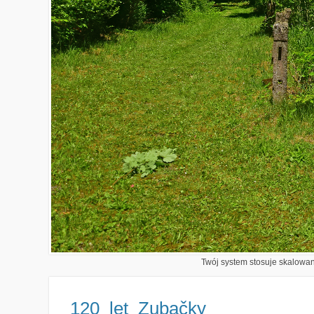
Twój system stosuje skalowani
120_let_Zubačky