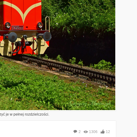
yć je w pełnej rozdzielczości.
2
1306
12