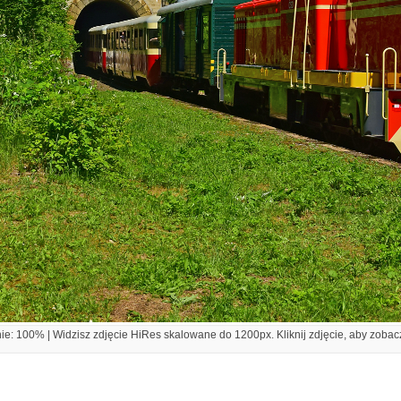
e: 100% | Widzisz zdjęcie HiRes skalowane do 1200px. Kliknij zdjęcie, aby zobacz