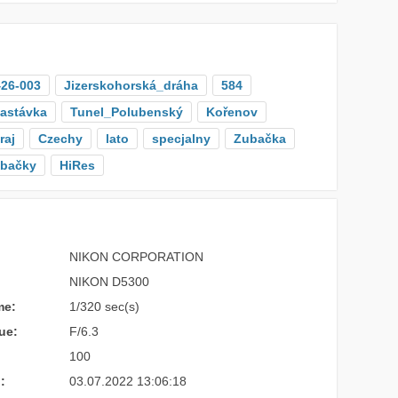
26-003
Jizerskohorská_dráha
584
astávka
Tunel_Polubenský
Kořenov
raj
Czechy
lato
specjalny
Zubačka
ubačky
HiRes
NIKON CORPORATION
NIKON D5300
me:
1/320 sec(s)
ue:
F/6.3
100
:
03.07.2022 13:06:18