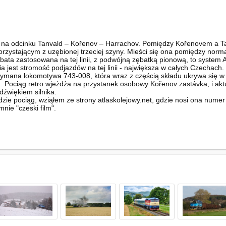
j na odcinku Tanvald – Kořenov – Harrachov. Pomiędzy Kořenovem a Ta
zystającym z uzębionej trzeciej szyny. Mieści się ona pomiędzy norm
ata zastosowana na tej linii, z podwójną zębatką pionową, to system 
jest stromość podjazdów na tej linii - największa w całych Czechach.
mana lokomotywa 743-008, która wraz z częścią składu ukrywa się w t
. Pociąg retro wjeżdża na przystanek osobowy Kořenov zastávka, i akt
źwiękiem silnika.
edzie pociąg, wziąłem ze strony atlaskolejowy.net, gdzie nosi ona numer
mnie "czeski film".