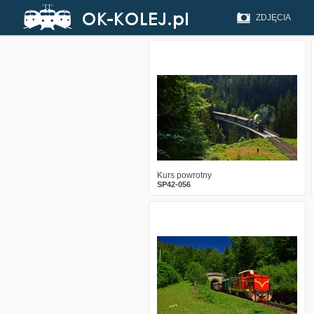
ZDJĘCIA
0
423
7
Kurs powrotny
SP42-056
2
1306
12