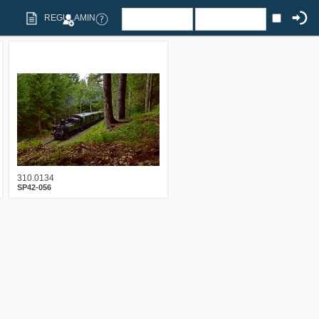
REGULAMIN
2
1403
17
310.0134
SP42-056