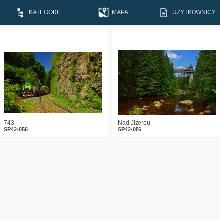
KATEGORIE
MAPA
UŻYTKOWNICY
3
861
23
9
1285
21
743
Nad Jizerou
SP42-056
SP42-056