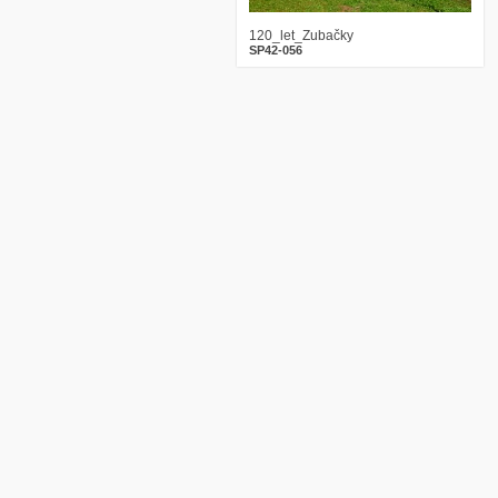
120_let_Zubačky
SP42-056