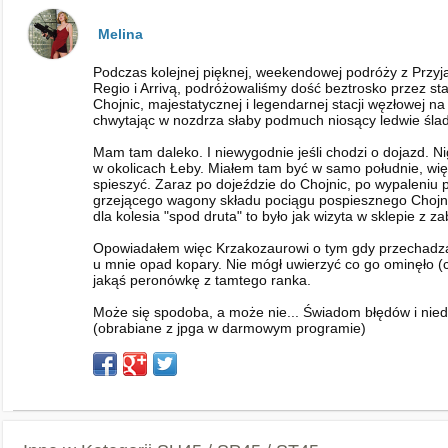
Melina
Podczas kolejnej pięknej, weekendowej podróży z Przyj
Regio i Arrivą, podróżowaliśmy dość beztrosko przez st
Chojnic, majestatycznej i legendarnej stacji węzłowej
chwytając w nozdrza słaby podmuch niosący ledwie ślad
Mam tam daleko. I niewygodnie jeśli chodzi o dojazd. 
w okolicach Łeby. Miałem tam być w samo południe, więc
spieszyć. Zaraz po dojeździe do Chojnic, po wypaleniu 
grzejącego wagony składu pociągu pospiesznego Chojnice
dla kolesia "spod druta" to było jak wizyta w sklepie z 
Opowiadałem więc Krzakozaurowi o tym gdy przechadzal
u mnie opad kopary. Nie mógł uwierzyć co go ominęło (c
jakąś peronówkę z tamtego ranka.
Może się spodoba, a może nie... Świadom błędów i niedo
(obrabiane z jpga w darmowym programie)