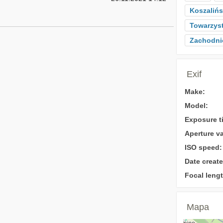
Koszaliń
Towarzys
Zachodni
Exif
Make:
Model:
Exposure t
Aperture va
ISO speed:
Date create
Focal lengt
Mapa