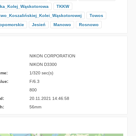
ska_Kolej_Wąskotorowa
TKKW
two_Koszalińskiej_Kolei_Wąskotorowej
Towos
opomorskie
Jesień
Manowo
Rosnowo
NIKON CORPORATION
NIKON D3300
ime:
1/320 sec(s)
lue:
F/6.3
800
d:
20.11.2021 14:46:58
h:
56mm