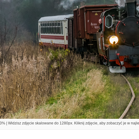
% | Widzisz zdjęcie skalowane do 1280px. Kliknij zdjęcie, aby zobaczyć je w najl