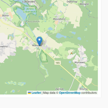
Leaflet
|
Map data ©
OpenStreetMap
contributors