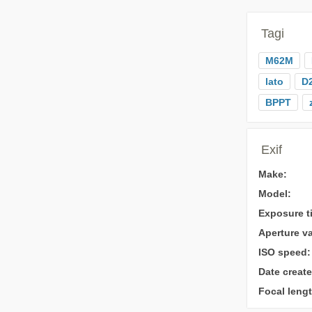
Tagi
M62M
lato
D
BPPT
Exif
Make:
Model:
Exposure t
Aperture va
ISO speed:
Date create
Focal lengt