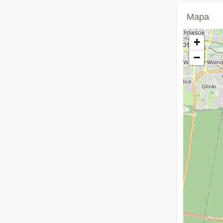
Mapa
+
−