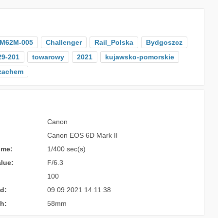
M62M-005
Challenger
Rail_Polska
Bydgoszcz
29-201
towarowy
2021
kujawsko-pomorskie
zachem
Canon
Canon EOS 6D Mark II
ime:
1/400 sec(s)
lue:
F/6.3
100
d:
09.09.2021 14:11:38
h:
58mm