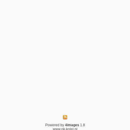
Powered by
4images
1.8
www.ok-kolej.pl