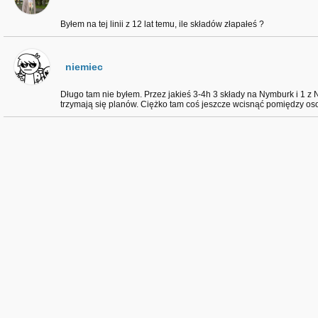
Byłem na tej linii z 12 lat temu, ile składów złapałeś ?
niemiec
Długo tam nie byłem. Przez jakieś 3-4h 3 składy na Nymburk i 1 z N
trzymają się planów. Ciężko tam coś jeszcze wcisnąć pomiędzy o