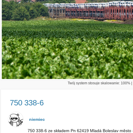
Twój system stosuje skalowanie: 100% | 
750 338-6
niemiec
750 338-6 ze składem Pn 62419 Mladá Boleslav město -