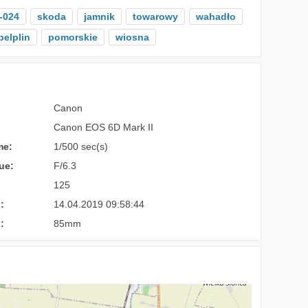
-024
skoda
jamnik
towarowy
wahadło
pelplin
pomorskie
wiosna
Canon
Canon EOS 6D Mark II
me:
1/500 sec(s)
ue:
F/6.3
125
:
14.04.2019 09:58:44
:
85mm