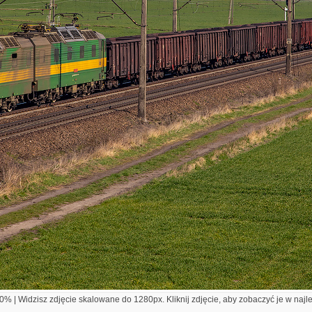
% | Widzisz zdjęcie skalowane do 1280px. Kliknij zdjęcie, aby zobaczyć je w najl