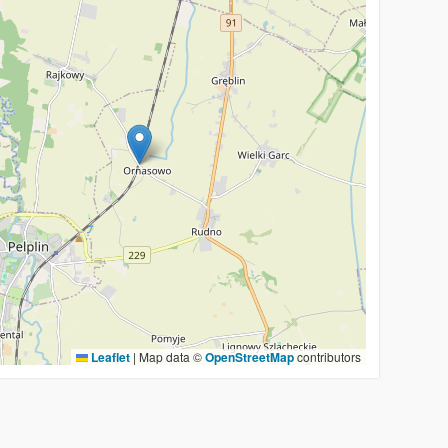
Leaflet
|
Map data ©
OpenStreetMap
contributors