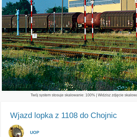
Twój system stosuje skalowanie: 100% | Widzisz zdjęcie skalowa
Wjazd lopka z 1108 do Chojnic
UOP