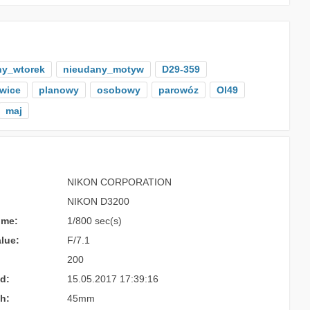
ny_wtorek
nieudany_motyw
D29-359
wice
planowy
osobowy
parowóz
Ol49
maj
NIKON CORPORATION
NIKON D3200
ime:
1/800 sec(s)
lue:
F/7.1
200
d:
15.05.2017 17:39:16
h:
45mm