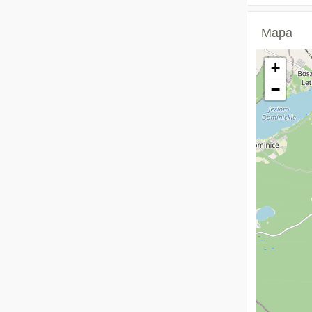
Mapa
+
−