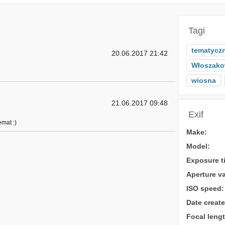
Tagi
tematycz
20.06.2017 21:42
Włoszako
wiosna
21.06.2017 09:48
Exif
emat :)
Make:
Model:
Exposure t
Aperture va
ISO speed:
Date create
Focal lengt