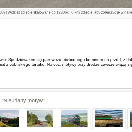
% | Widzisz zdjęcie skalowane do 1280px. Kliknij zdjęcie, aby zobaczyć je w najl
rwie. Spodziewałem się parowozu obróconego kominem na przód, z dale
t z pobliskiego tartaku. No cóż, motywy przy drodze zawsze wiążą si
: "Nieudany motyw"