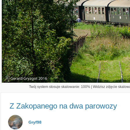
Twój system stosuje skalowanie: 100% | Widzisz zdjęcie skalowa
Z Zakopanego na dwa parowozy
Gryf98