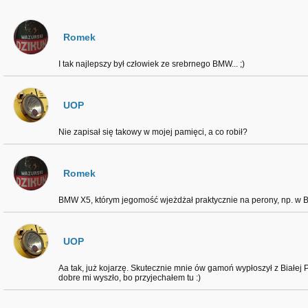
Romek
I tak najlepszy był człowiek ze srebrnego BMW... ;)
UOP
Nie zapisał się takowy w mojej pamięci, a co robił?
Romek
BMW X5, którym jegomość wjeżdżał praktycznie na perony, np. w Biał
UOP
Aa tak, już kojarzę. Skutecznie mnie ów gamoń wypłoszył z Białej P
dobre mi wyszło, bo przyjechałem tu :)