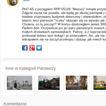
UOP
Pt47-65 z pociągiem RPP 55126 "Mazury" minęła przysta
Zdjęcie może nie powala, ale będę go dłużej pamiętał z
totalnie zrujnowany budynek dworcowy i stwierdziłem, 
latarni, lecz pierwsze "oczko" okazało się za wysoko ja
Cholera, co tu począć? W końcu dostrzegłem jakieś 300
Pędem doń. Oczywiście już po paru pierwszych susach p
małych drzewkach samosiejkach. Patrzę, a z naprzeciwka
próbował dobiec tam dokąd i ja zmierzałem. No, ale nie 
wdrapałem się na szczyt przekopu i dysząc jak miech kow
Inne w Kategorii
Parowozy
Komentarze