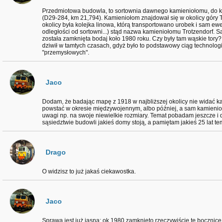
Przedmiotowa budowla, to sortownia dawnego kamieniołomu, do kt
(D29-284, km 21,794). Kamieniołom znajdował się w okolicy góry T
okolicy była kolejka linowa, którą transportowano urobek i sam e
odległości od sortowni...) stąd nazwa kamieniołomu Trotzendorf. 
została zamknięta bodaj koło 1980 roku. Czy były tam wąskie tory?
dziwił w tamtych czasach, gdyż było to podstawowy ciąg technolo
"przemysłowych".
Jaco
Dodam, że badając mapę z 1918 w najbliższej okolicy nie widać k
powstać w okresie międzywojennym, albo później, a sam kamienio
uwagi np. na swoje niewielkie rozmiary. Temat pobadam jeszcze i 
sąsiedztwie budowli jakieś domy stoją, a pamiętam jakieś 25 lat te
Drago
O widzisz to już jakaś ciekawostka.
Jaco
Sprawa jest już jasna: ok 1980 zamknięto rzeczywiście tę bocznicę, a