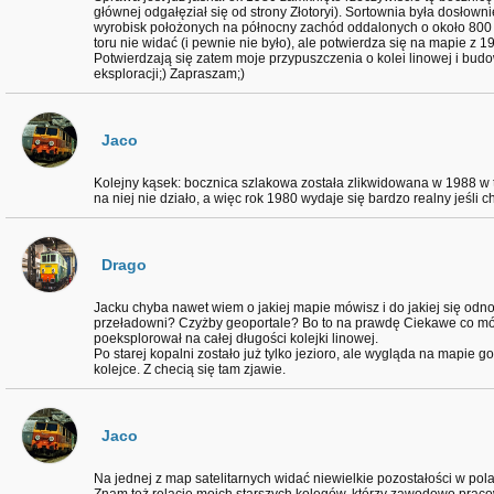
głównej odgałęział się od strony Złotoryi). Sortownia była dosłowni
wyrobisk położonych na północny zachód oddalonych o około 800
toru nie widać (i pewnie nie było), ale potwierdza się na mapie z 19
Potwierdzają się zatem moje przypuszczenia o kolei linowej i bu
eksploracji;) Zapraszam;)
Jaco
Kolejny kąsek: bocznica szlakowa została zlikwidowana w 1988 w tra
na niej nie działo, a więc rok 1980 wydaje się bardzo realny jeśli
Drago
Jacku chyba nawet wiem o jakiej mapie mówisz i do jakiej się odnos
przeładowni? Czyżby geoportale? Bo to na prawdę Ciekawe co mówis
poeksplorował na całej długości kolejki linowej.
Po starej kopalni zostało już tylko jezioro, ale wygląda na mapie g
kolejce. Z checią się tam zjawie.
Jaco
Na jednej z map satelitarnych widać niewielkie pozostałości w polach