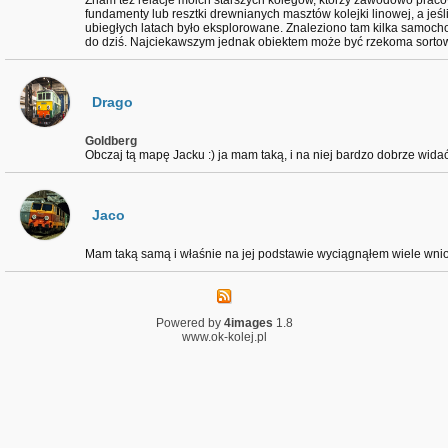
Znam też relacje moich starszych kolegów, którzy zawodowo praco
fundamenty lub resztki drewnianych masztów kolejki linowej, a jeśl
ubiegłych latach było eksplorowane. Znaleziono tam kilka samoch
do dziś. Najciekawszym jednak obiektem może być rzekoma sortow
Drago
Goldberg
Obczaj tą mapę Jacku :) ja mam taką, i na niej bardzo dobrze wida
Jaco
Mam taką samą i właśnie na jej podstawie wyciągnąłem wiele wni
Powered by
4images
1.8
www.ok-kolej.pl