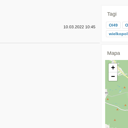
Tagi
Ol49
O
10.03.2022 10:45
wielkopol
Mapa
+
−