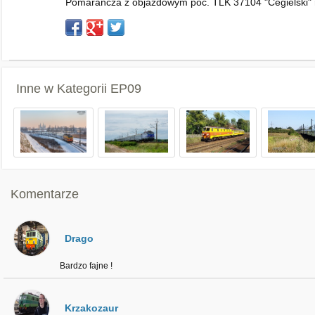
Pomarańcza z objazdowym poc. TLK 37104 "Cegielski" 
Inne w Kategorii
EP09
Komentarze
Drago
Bardzo fajne !
Krzakozaur