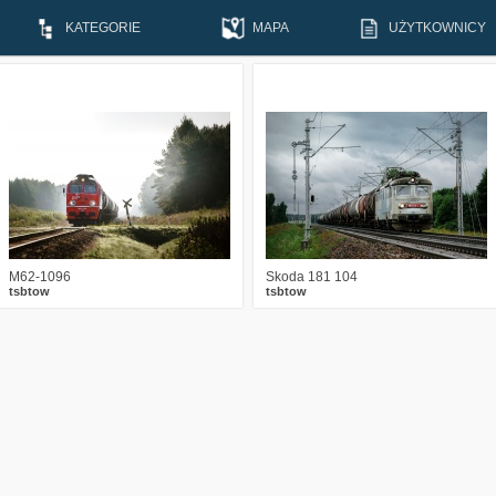
KATEGORIE
MAPA
UŻYTKOWNICY
5
1710
18
0
1345
11
M62-1096
Skoda 181 104
tsbtow
tsbtow