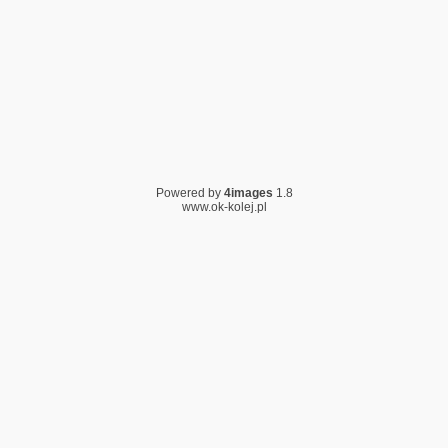
Powered by
4images
1.8
www.ok-kolej.pl