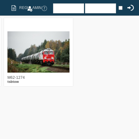
REGULAMIN
7
1586
25
M62-1274
tsbtow