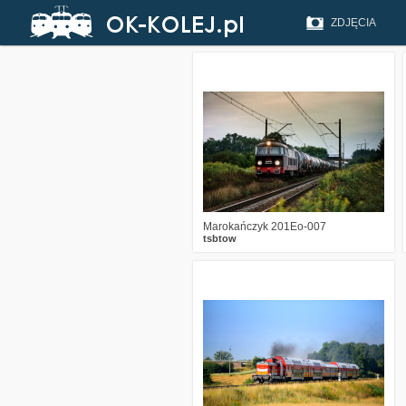
ZDJĘCIA
0
1668
9
Marokańczyk 201Eo-007
tsbtow
6
2673
15