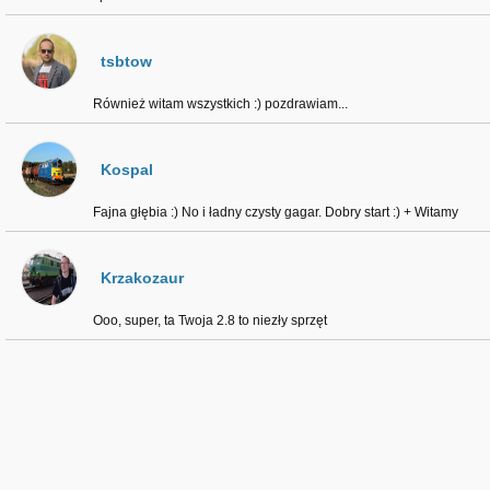
tsbtow
Również witam wszystkich :) pozdrawiam...
Kospal
Fajna głębia :) No i ładny czysty gagar. Dobry start :) + Witamy
Krzakozaur
Ooo, super, ta Twoja 2.8 to niezły sprzęt