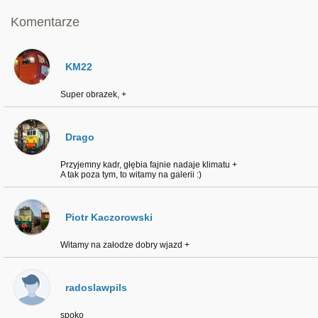
Komentarze
KM22
Super obrazek, +
Drago
Przyjemny kadr, głębia fajnie nadaje klimatu +
A tak poza tym, to witamy na galerii :)
Piotr Kaczorowski
Witamy na załodze dobry wjazd +
radoslawpils
spoko