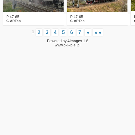
Pt47-65
Pt47-65
C-ARTon
C-ARTon
1
2
3
4
5
6
7
»
» »
Powered by
4images
1.8
www.ok-kolej.pl