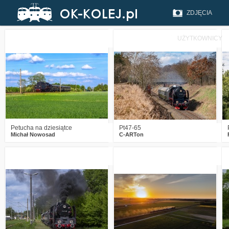
ZDJĘCIA
UŻYTKOWNICY
0
266
12
2
300
16
Petucha na dziesiątce
Pt47-65
Michał Nowosad
C-ARTon
0
278
9
1
291
14