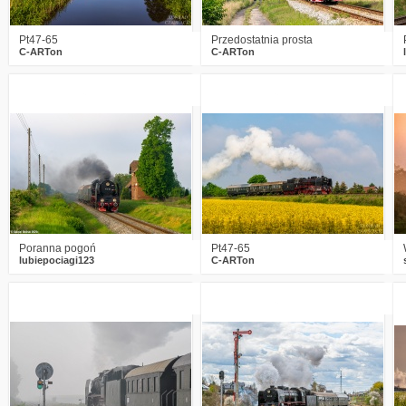
Pt47-65
Przedostatnia prosta
C-ARTon
C-ARTon
3
876
20
5
758
20
Poranna pogoń
Pt47-65
lubiepociagi123
C-ARTon
1
512
16
0
858
24