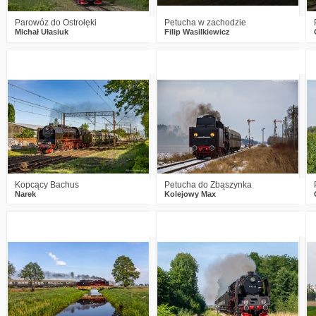
Parowóz do Ostrołęki
Petucha w zachodzie
Michał Ułasiuk
Filip Wasilkiewicz
4
475
22
0
574
17
Kopcący Bachus
Petucha do Zbąszynka
Narek
Kolejowy Max
0
513
18
0
608
7