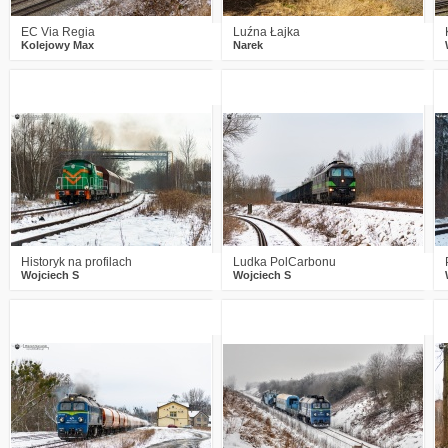
EC Via Regia
Luźna Łajka
Kolejowy Max
Narek
2
383
21
0
401
21
Historyk na profilach
Ludka PolCarbonu
Wojciech S
Wojciech S
3
424
20
2
563
25