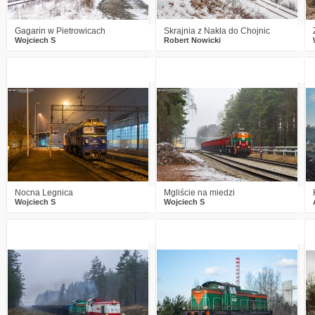
Gagarin w Pietrowicach
Skrajnia z Nakła do Chojnic
Wojciech S
Robert Nowicki
2
363
16
5
399
16
Nocna Legnica
Mgliście na miedzi
Wojciech S
Wojciech S
0
600
14
1
622
8