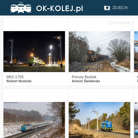
ZDJĘCIA
UŻYTKOWNICY
0
234
13
0
307
12
M62-1705
Ponury Budryk
Robert Nowicki
Antoni Świeboda
4
446
10
2
364
16