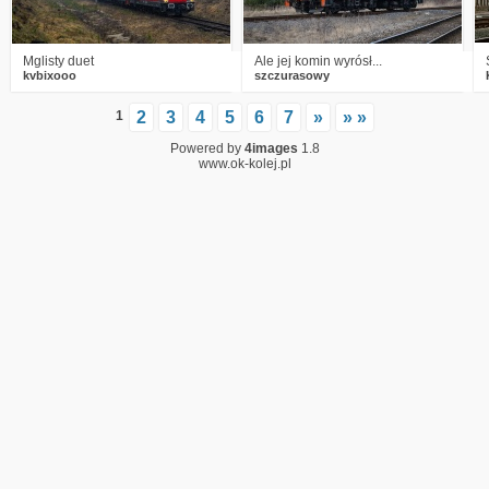
Mglisty duet
Ale jej komin wyrósł...
kvbixooo
szczurasowy
1
2
3
4
5
6
7
»
» »
Powered by
4images
1.8
www.ok-kolej.pl