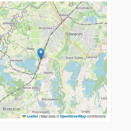
Leaflet
|
Map data ©
OpenStreetMap
contributors