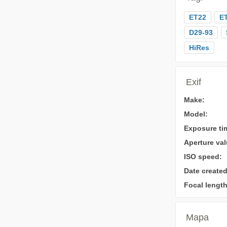
ET22
E
D29-93
HiRes
Exif
Make:
Model:
Exposure ti
Aperture val
ISO speed:
Date created
Focal length
Mapa