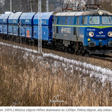
e: 100% | Widzisz zdjęcie HiRes skalowane do 1200px. Kliknij zdjęcie, aby zobacz