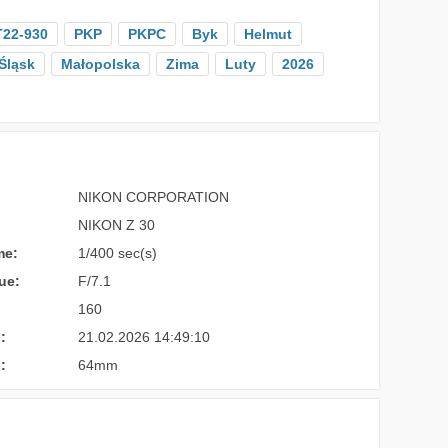
T22-930
PKP
PKPC
Byk
Helmut
Śląsk
Małopolska
Zima
Luty
2026
NIKON CORPORATION
NIKON Z 30
me:
1/400 sec(s)
ue:
F/7.1
160
:
21.02.2026 14:49:10
:
64mm