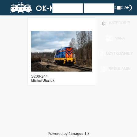
ZDJĘCIA
KATEGORIE
1
859
13
MAPA
UŻYTKOWNICY
REGULAMIN
S200-244
Michał Ułasiuk
Powered by
4images
1.8