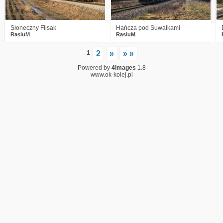
Słoneczny Flisak
Hańcza pod Suwałkami
RasiuM
RasiuM
1
2
»
» »
Powered by
4images
1.8
www.ok-kolej.pl