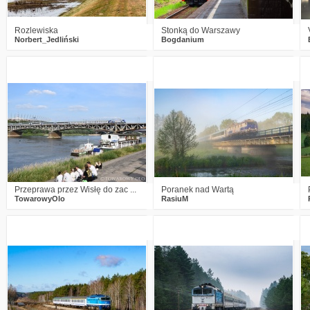
Rozlewiska
Stonką do Warszawy
Norbert_Jedliński
Bogdanium
2
932
4
11
1321
37
Przeprawa przez Wisłę do zac ...
Poranek nad Wartą
TowarowyOlo
RasiuM
2
1464
22
6
1606
30