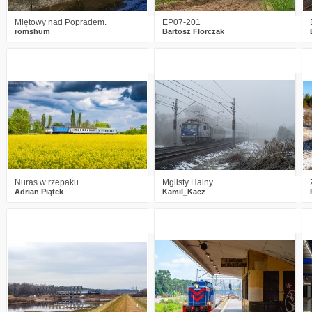
Miętowy nad Popradem.
EP07-201
romshum
Bartosz Florczak
0
711
21
3
448
4
Nuras w rzepaku
Mglisty Halny
Adrian Piątek
Kamil_Kacz
2
884
16
1
1134
12