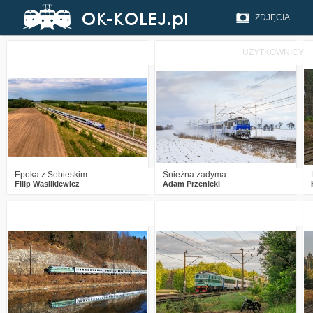
ZDJĘCIA
UŻYTKOWNICY
0
283
12
1
246
11
Epoka z Sobieskim
Śnieżna zadyma
Filip Wasilkiewicz
Adam Przenicki
2
424
10
2
488
13