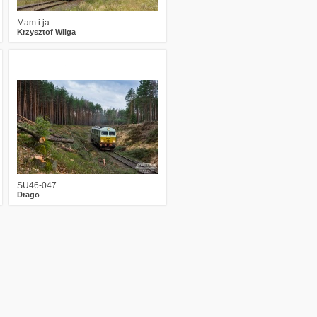
Mam i ja
Krzysztof Wilga
2
2220
27
SU46-047
Drago