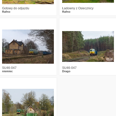
Gotowy do odjazdu
Ładowny z Osiecznicy
Rafno
Rafno
0
2236
26
1
2158
20
SU46-047
SU46-047
niemiec
Drago
5
2333
4