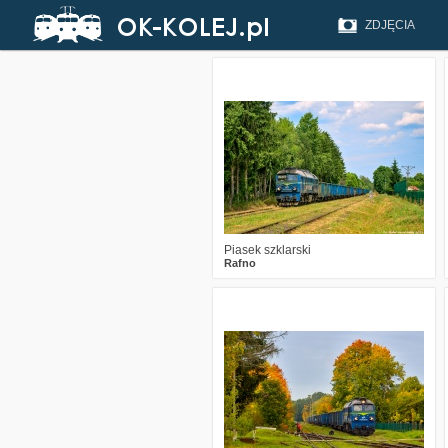
ZDJĘCIA
1
762
19
Piasek szklarski
Rafno
2
1310
30