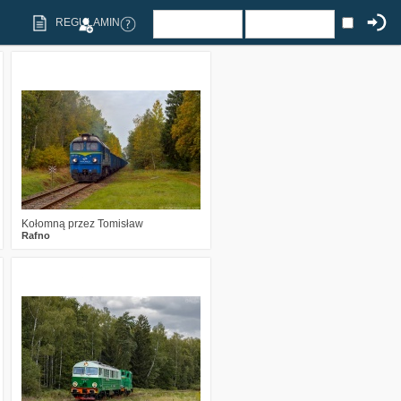
REGULAMIN
0
984
17
Kołomną przez Tomisław
Rafno
3
1898
25