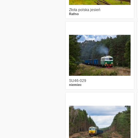
Złota polska jesień
Rafno
9
1784
23
SU46-029
niemiec
2
2396
16