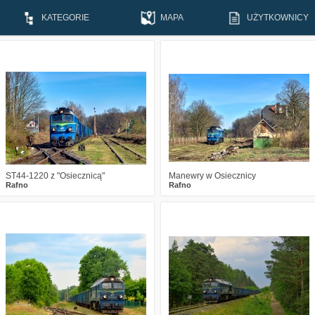
KATEGORIE
MAPA
UŻYTKOWNICY
0
764
12
4
1205
23
ST44-1220 z "Osiecznicą"
Manewry w Osiecznicy
Rafno
Rafno
0
1008
15
3
1019
11