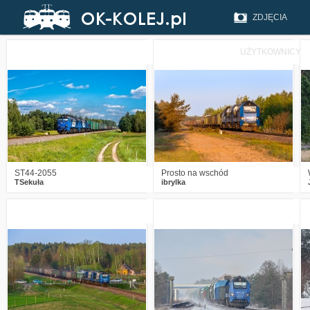
ZDJĘCIA
UŻYTKOWNICY
0
410
18
0
1017
19
ST44-2055
Prosto na wschód
TSekuła
ibrylka
3
1000
22
2
1105
8