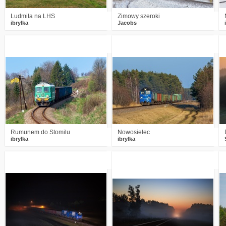
Ludmiła na LHS
Zimowy szeroki
ibrylka
Jacobs
5
1825
25
1
1614
22
Rumunem do Stomilu
Nowosielec
ibrylka
ibrylka
3
2645
32
6
1935
31