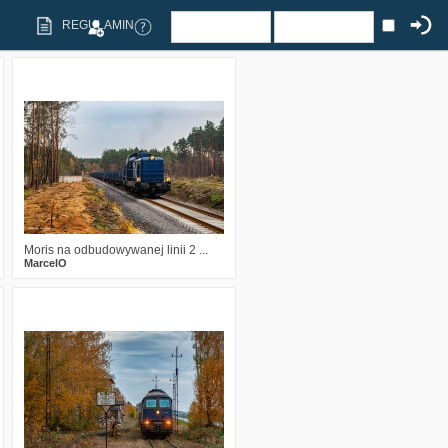
REGULAMIN
1
470
15
Moris na odbudowywanej linii 2 ...
MarcelO
1
588
15