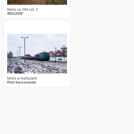
Moris na 284 vol. 2
W2112SSF
0
1252
8
Moris w Kartuzach
Piotr Kaczorowski