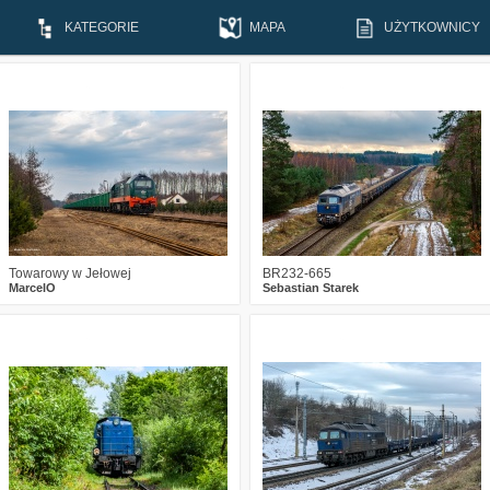
KATEGORIE
MAPA
UŻYTKOWNICY
1
308
16
1
654
28
Towarowy w Jełowej
BR232-665
MarcelO
Sebastian Starek
2
583
10
0
634
13