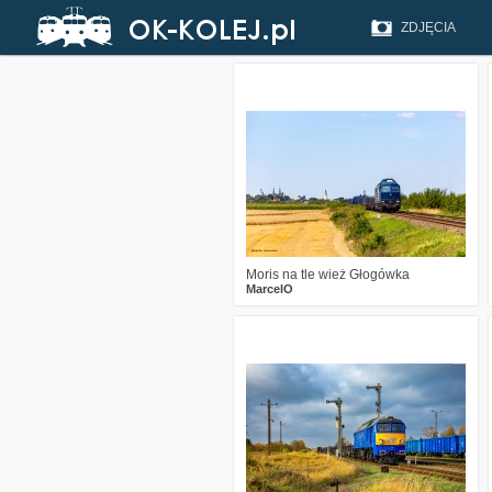
ZDJĘCIA
0
104
12
Moris na tle wież Głogówka
MarcelO
3
790
41