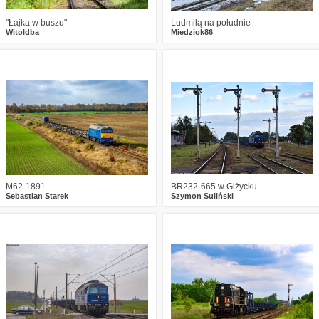
"Łajka w buszu"
Ludmiłą na południe
Witoldba
Miedziok86
1
1071
31
1
1162
14
M62-1891
BR232-665 w Giżycku
Sebastian Starek
Szymon Suliński
0
1370
15
0
1716
12