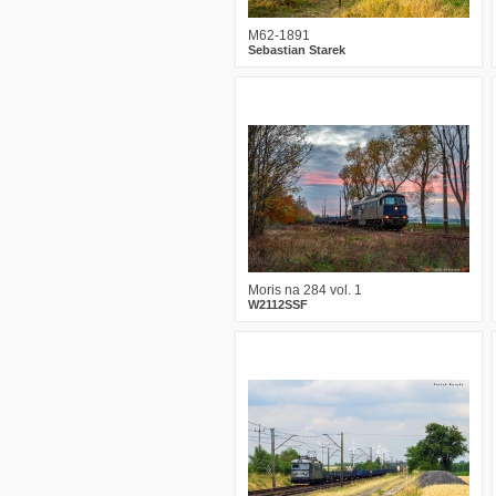
M62-1891
Sebastian Starek
4
1070
30
Moris na 284 vol. 1
W2112SSF
0
1383
18