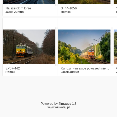
Na szerokim torze
ST44-1056
Jacek Jurkun
Romek
6
3016
19
2
3152
10
EP07-442
Kundzin - miejsce powszechnie ...
Romek
Jacek Jurkun
Powered by
4images
1.8
www.ok-kolej.pl