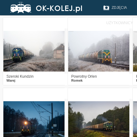
ZDJĘCIA
UŻYTKOWNICY
0
1753
14
6
2179
31
Szeroki Kundzin
Powrotny Orlen
Warej
Romek
3
2331
16
2
2949
17