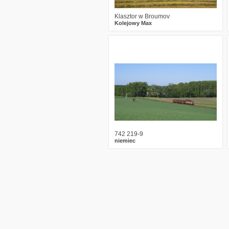
Klasztor w Broumov
Kolejowy Max
0
2306
5
742 219-9
niemiec