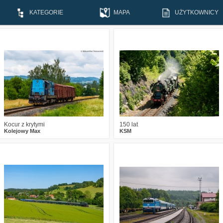
KATEGORIE
MAPA
UŻYTKOWNICY
0
204
10
0
452
13
Kocur z krytymi
150 lat
Kolejowy Max
KSM
6
577
19
4
1098
12