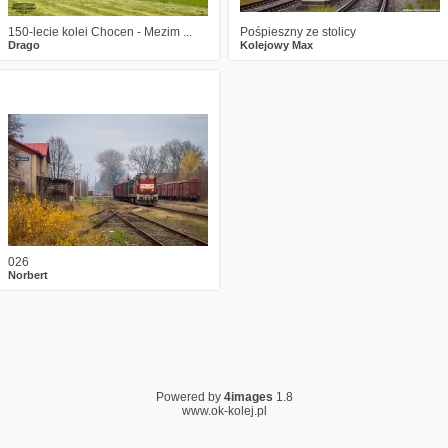
150-lecie kolei Chocen - Mezim ...
Pośpieszny ze stolicy
Drago
Kolejowy Max
16
2478
15
026
Norbert
Powered by
4images
1.8
www.ok-kolej.pl