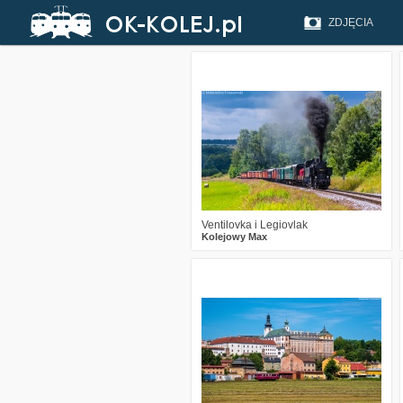
ZDJĘCIA
1
158
12
Ventilovka i Legiovlak
Kolejowy Max
3
504
18