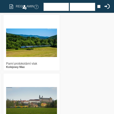
REGULAMIN
2
485
13
Parní protokolární vlak
Kolejowy Max
5
2175
8