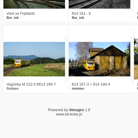
Vleè ve Frýdlantì.
814 161 - 6
Bar_tek
Bar_tek
0
2140
2
0
2291
0
Vagónka M 152.0 #814 189-7
814 167-3 + 814 190-4
Goloos
niemiec
Powered by
4images
1.8
www.ok-kolej.pl