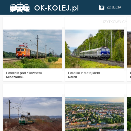
ZDJĘCIA
UŻYTKOWNICY
3
293
14
4
312
13
Latarnik pod Sławnem
Farelka z Matejkiem
Miedziok86
Narek
3
711
19
2
1163
14