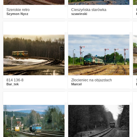
Szerokie retro
Cieszyńska starówka
Szymon Nycz
szawinski
0
1477
4
4
3561
14
814 136-8
Złocieniec na objazdach
Bar_tek
Marcel
6
2564
5
1
1978
3