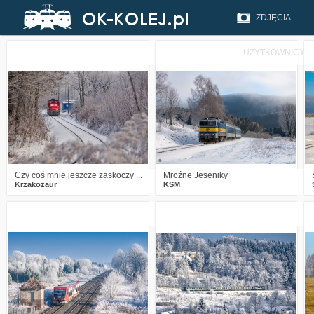
ZDJĘCIA
UŻYTKOWNICY
1
503
13
3
424
22
Czy coś mnie jeszcze zaskoczy ...
Mroźne Jeseniky
Krzakozaur
KSM
4
886
35
2
988
20