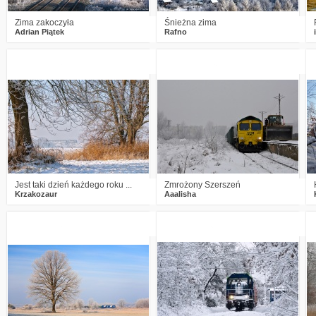
Zima zakoczyła
Śnieżna zima
Adrian Piątek
Rafno
3
1806
19
0
1408
6
Jest taki dzień każdego roku ...
Zmrożony Szerszeń
Krzakozaur
Aaalisha
6
2385
24
2
2145
13