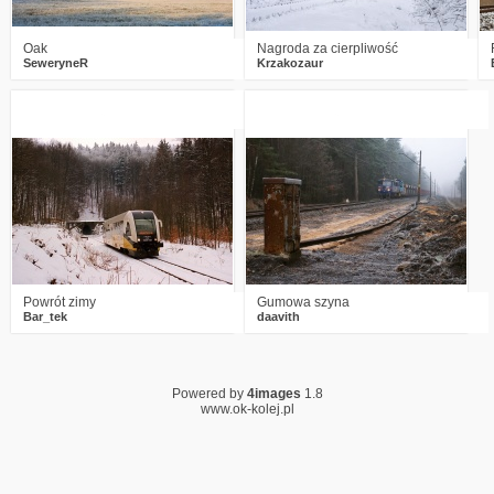
Oak
Nagroda za cierpliwość
SeweryneR
Krzakozaur
2
2170
5
10
2949
10
Powrót zimy
Gumowa szyna
Bar_tek
daavith
Powered by
4images
1.8
www.ok-kolej.pl