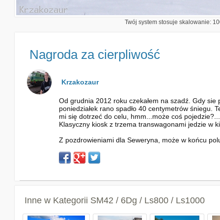
Twój system stosuje skalowanie: 100
Nagroda za cierpliwość
Krzakozaur
Od grudnia 2012 roku czekałem na szadź. Gdy sie po
poniedziałek rano spadło 40 centymetrów śniegu. T
mi się dotrzeć do celu, hmm...może coś pojedzie?...i
Klasyczny kiosk z trzema transwagonami jedzie w kie
Z pozdrowieniami dla Seweryna, może w końcu polub
Inne w Kategorii
SM42 / 6Dg / Ls800 / Ls1000