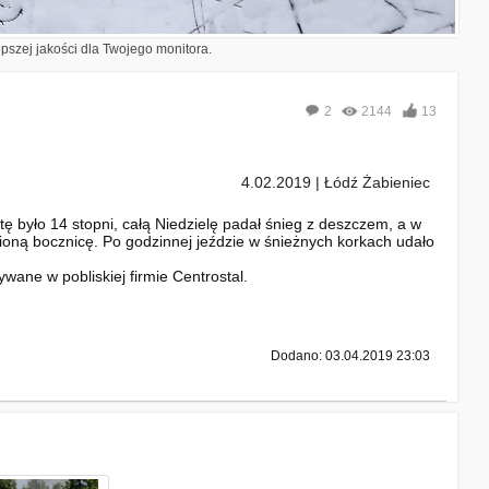
epszej jakości dla Twojego monitora.
2
2144
13
4.02.2019 | Łódź Żabieniec
ę było 14 stopni, całą Niedzielę padał śnieg z deszczem, a w
ioną bocznicę. Po godzinnej jeździe w śnieżnych korkach udało
wane w pobliskiej firmie Centrostal.
Dodano: 03.04.2019 23:03