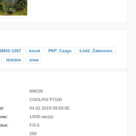
SM42-1267
kiosk
PKP_Cargo
Łódź_Żabieniec
łódzkie
zima
NIKON
COOLPIX P7100
d:
04.02.2019 09:59:05
ime:
1/500 sec(s)
lue:
F/5.6
200