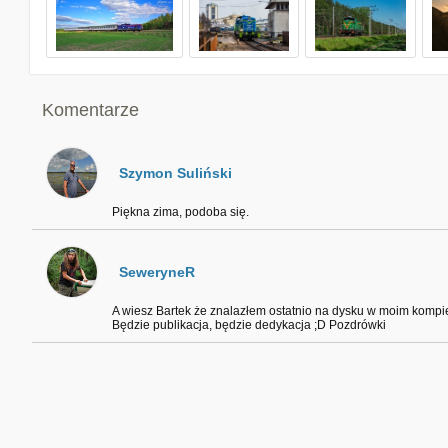
Komentarze
Szymon Suliński
Piękna zima, podoba się.
SeweryneR
A wiesz Bartek że znalazłem ostatnio na dysku w moim kompie zd
Będzie publikacja, będzie dedykacja ;D Pozdrówki