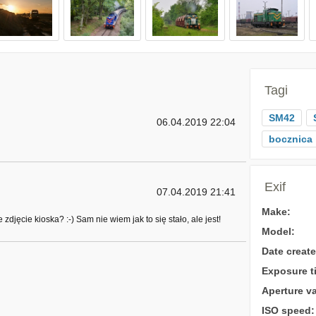
Tagi
SM42
06.04.2019 22:04
bocznica
Exif
07.04.2019 21:41
Make:
jęcie kioska? :-) Sam nie wiem jak to się stało, ale jest!
Model:
Date create
Exposure t
Aperture va
ISO speed: