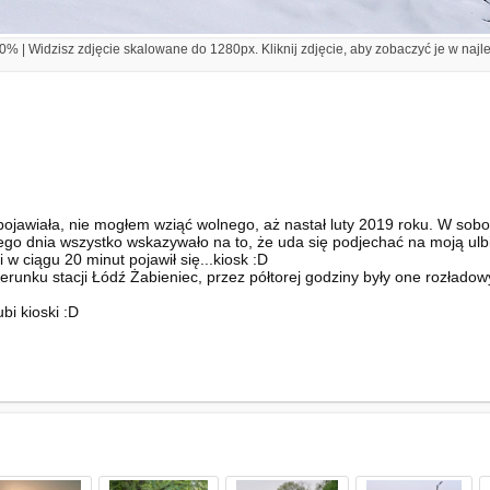
% | Widzisz zdjęcie skalowane do 1280px. Kliknij zdjęcie, aby zobaczyć je w najl
jawiała, nie mogłem wziąć wolnego, aż nastał luty 2019 roku. W sobot
ego dnia wszystko wskazywało na to, że uda się podjechać na moją ulb
 w ciągu 20 minut pojawił się...kiosk :D
runku stacji Łódź Żabieniec, przez półtorej godziny były one rozładowy
i kioski :D