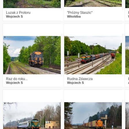
Luzak z Protoru
"Próżny Staszic"
Wojciech S
Witoldba
0
652
13
0
695
18
Raz do roku...
Rudna Zdawcza
Wojciech S
Wojciech S
2
759
20
2
980
32