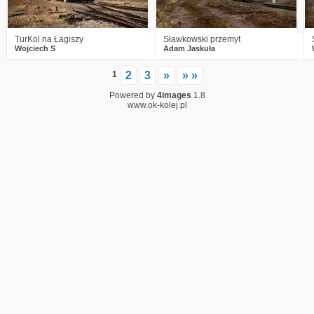
TurKol na Łagiszy
Sławkowski przemyt
Wojciech S
Adam Jaskuła
1
2
3
»
» »
Powered by
4images
1.8
www.ok-kolej.pl