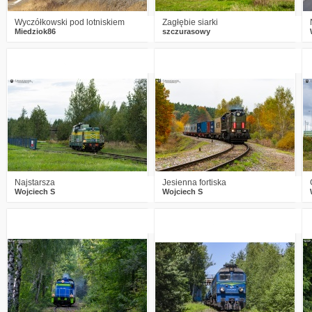
Wyczółkowski pod lotniskiem
Zagłębie siarki
Miedziok86
szczurasowy
0
380
14
0
490
19
Najstarsza
Jesienna fortiska
Wojciech S
Wojciech S
0
730
19
0
680
14