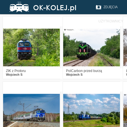
ZDJĘCIA
UŻYTKOWNICY
2
361
22
0
284
11
ZIK z Protoru
PolCarbon przed burzą
Wojciech S
Wojciech S
1
387
8
0
382
11