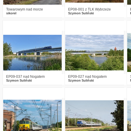
Towarowym nad morze
EP08-001 z TLK Wybrzeże
sikorel
Szymon Suliński
0
1371
12
0
1553
18
EP09-037 nad Nogatem
EP09-027 nad Nogatem
Szymon Suliński
Szymon Suliński
1
1718
14
0
1788
7