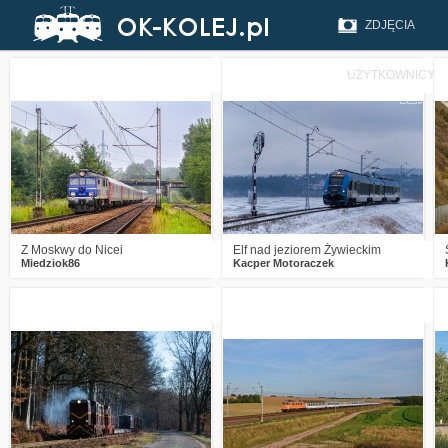
ZDJĘCIA
UŻYTKOWNICY
2
410
18
2
1072
11
Z Moskwy do Nicei
Elf nad jeziorem Żywieckim
Miedziok86
Kacper Motoraczek
2
2387
17
0
1704
20