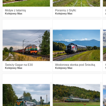
Motyw z latarnią
Poranny z Gryfic
Kolejowy Max
Kolejowy Max
0
449
12
4
690
16
Świeży Gagar na E30
Wodorowa stonka pod Śnieżką
Kolejowy Max
Kolejowy Max
0
574
17
3
713
23