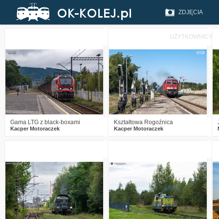
ZDJĘCIA
UŻYTKOWNICY
1
321
13
4
540
34
Gama LTG z black-boxami
Kształtowa Rogoźnica
Kacper Motoraczek
Kacper Motoraczek
0
438
14
0
380
14