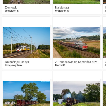
Ziemowit
Najstarsza
Wojciech S
Wojciech S
1
586
18
3
538
22
Dolnośląski klasyk
Z Doboszowic do Kamieńca prze ...
Kolejowy Max
MarcelO
2
606
18
5
576
12