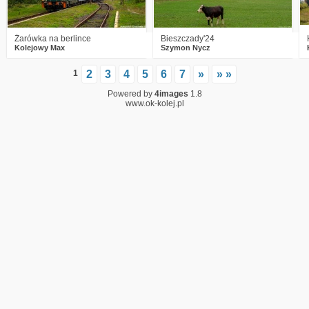
Żarówka na berlince
Bieszczady'24
Kolejowy Max
Szymon Nycz
1
2
3
4
5
6
7
»
» »
Powered by
4images
1.8
www.ok-kolej.pl