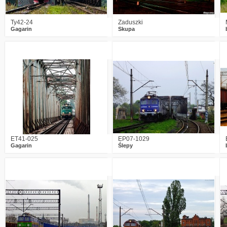
Ty42-24
Zaduszki
Gagarin
Skupa
4
2711
5
0
2211
3
ET41-025
EP07-1029
Gagarin
Ślepy
1
2903
2
6
2521
7