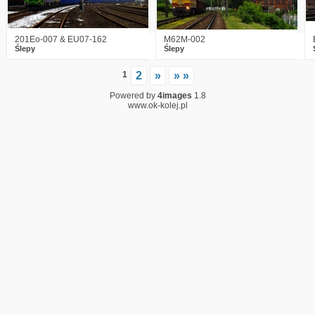
201Eo-007 & EU07-162
M62M-002
Ślepy
Ślepy
1
2
»
» »
Powered by
4images
1.8
www.ok-kolej.pl