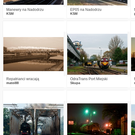
Manewry na Nadodrzu
EP05 na Nadodrzu
KSM
KSM
7
3639
10
8
2821
8
Repatrianci wracają
OdraTrans Port Miejski
matei88
Skupa
2
3171
5
7
2806
11