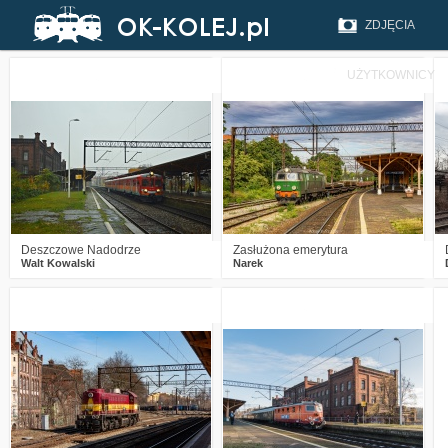
ZDJĘCIA
UŻYTKOWNICY
4
380
8
2
467
21
Deszczowe Nadodrze
Zasłużona emerytura
Walt Kowalski
Narek
0
576
12
0
1273
3