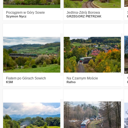
Pociągiem w Góry Sowie
Jedlina-Zdrój Borowa
Szymon Nycz
GRZEGORZ PIETRZAK
0
831
19
2
1048
18
Fiatem po Górach Sowich
Na Czarnym Moście
KSM
Rafno
4
935
17
5
1301
13