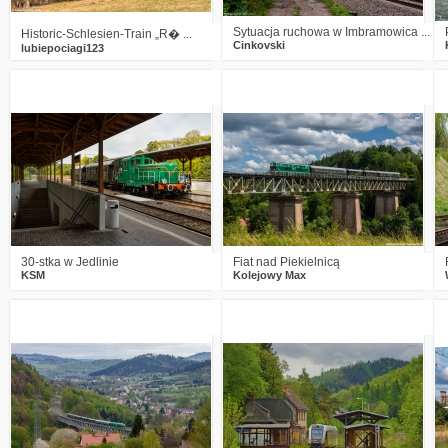
Sytuacja ruchowa w Imbramowica ...
Historic-Schlesien-Train „R� ...
Cinkovski
lubiepociagi123
1
798
13
0
919
17
30-stka w Jedlinie
Fiat nad Piekielnicą
KSM
Kolejowy Max
2
882
22
1
912
10