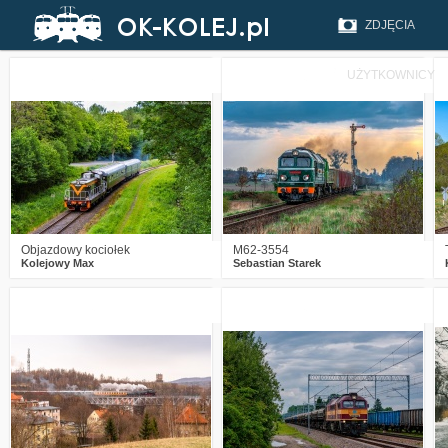
ZDJĘCIA
UŻYTKOWNICY
0
254
10
8
765
42
Objazdowy kociołek
M62-3554
Kolejowy Max
Sebastian Starek
1
480
12
0
296
11