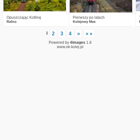
Opuszczając Kotlinę
Pierwszy po latach
Rafno
Kolejowy Max
1
2
3
4
»
» »
Powered by
4images
1.8
www.ok-kolej.pl