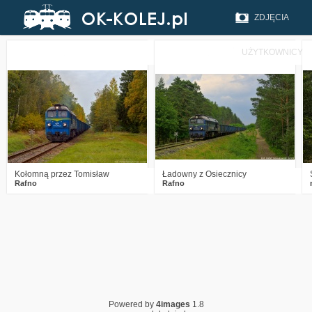
ZDJĘCIA
UŻYTKOWNICY
0
984
17
3
1019
11
Kołomną przez Tomisław
Ładowny z Osiecznicy
Rafno
Rafno
Powered by
4images
1.8