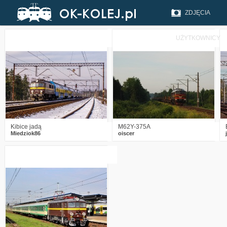
ZDJĘCIA
UŻYTKOWNICY
5
549
6
3
2862
4
Kibice jadą
M62Y-375A
Miedziok86
oiscer
1
2754
2