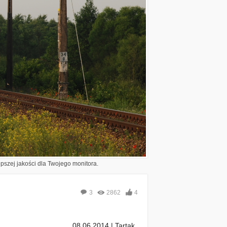
epszej jakości dla Twojego monitora.
3
2862
4
08.06.2014 | Tartak