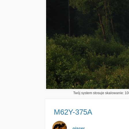
Twój system stosuje skalowanie: 100
M62Y-375A
oiscer