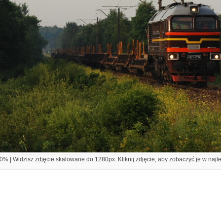
% | Widzisz zdjęcie skalowane do 1280px. Kliknij zdjęcie, aby zobaczyć je w najl