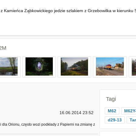
 Kamieńca Ząbkowickiego jedzie szlakiem z Grzebowilka w kierunku Stoj
62M
Tagi
M62
M62Y
16.06.2014 23:52
d29-13
Tar
zi dla Orionu, często wozi podkłady z Papierni na zmianę z