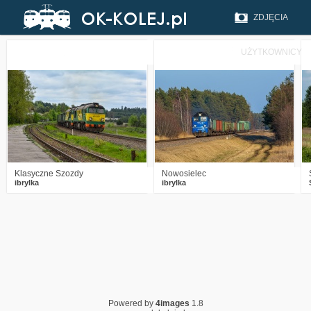
ZDJĘCIA
UŻYTKOWNICY
1
898
14
1
1611
22
Klasyczne Szozdy
Nowosielec
ibrylka
ibrylka
Powered by
4images
1.8