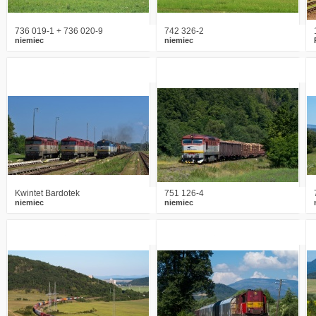
736 019-1 + 736 020-9
742 326-2
niemiec
niemiec
2
2771
16
2
4505
8
Kwintet Bardotek
751 126-4
niemiec
niemiec
1
2080
7
1
2103
9