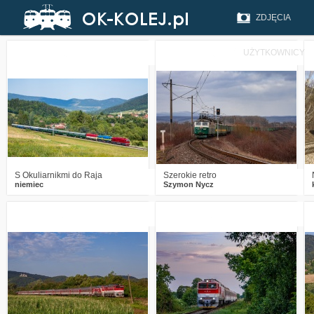
ZDJĘCIA
UŻYTKOWNICY
4
628
20
3
711
19
S Okuliarnikmi do Raja
Szerokie retro
niemiec
Szymon Nycz
6
1289
21
4
1193
14