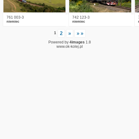
761 003-3
742 123-3
niemiec
niemiec
1
2
»
» »
Powered by
4images
1.8
www.ok-kolej.pl