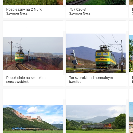
Pospieszny na 2 Nurki
757 020-3
Szymon Nycz
Szymon Nycz
2
1513
21
3
1320
13
Popołudnie na szerokim
Tor szeroki nad normalnym
rzeszowskimk
kamilos
2
1690
21
4
1782
15