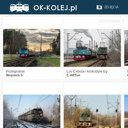
ZDJĘCIA
UŻYTKOWNICY
3
437
19
0
427
16
Pożegnanie
Los Cebula i krokodyle łzy
Wojciech S
C-ARTon
1
689
9
1
715
16