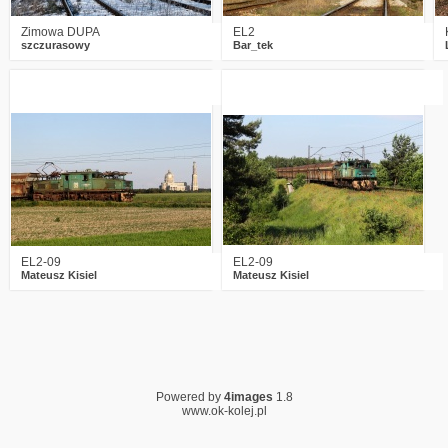
Zimowa DUPA
EL2
szczurasowy
Bar_tek
2
1615
11
1
2203
17
EL2-09
EL2-09
Mateusz Kisiel
Mateusz Kisiel
Powered by
4images
1.8
www.ok-kolej.pl