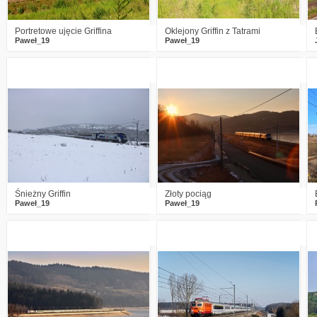
Portretowe ujęcie Griffina
Oklejony Griffin z Tatrami
Paweł_19
Paweł_19
0
1251
3
1
2784
12
Śnieżny Griffin
Złoty pociąg
Paweł_19
Paweł_19
1
1496
17
3
1833
22