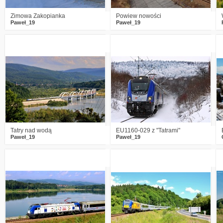
Zimowa Zakopianka
Powiew nowości
Paweł_19
Paweł_19
1
1142
13
1
1067
11
Tatry nad wodą
EU1160-029 z "Tatrami"
Paweł_19
Paweł_19
0
1178
4
3
1297
6