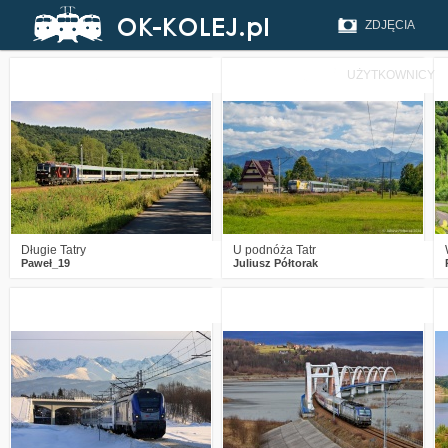
ZDJĘCIA
UŻYTKOWNICY
4
771
3
2
791
14
Długie Tatry
U podnóża Tatr
Paweł_19
Juliusz Półtorak
0
1047
8
5
1042
23